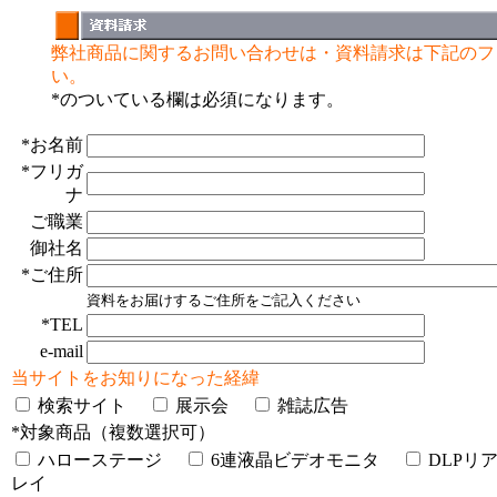
弊社商品に関するお問い合わせは・資料請求は下記のフ
い。
*のついている欄は必須になります。
*お名前
*フリガ
ナ
ご職業
御社名
*ご住所
資料をお届けするご住所をご記入ください
*TEL
e-mail
当サイトをお知りになった経緯
検索サイト
展示会
雑誌広告
*対象商品（複数選択可）
ハローステージ
6連液晶ビデオモニタ
DLPリ
レイ