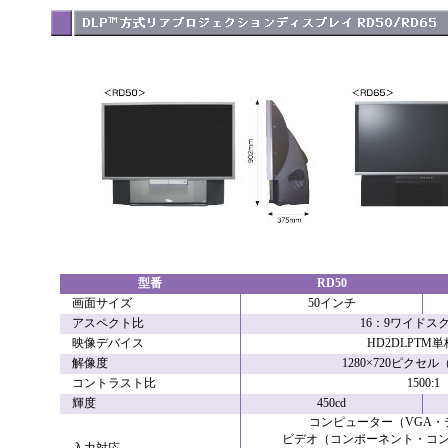
型番
RD50
画面サイズ
50インチ
アスペクト比
16：9ワイドス
映像デバイス
HD2DLPTM
解像度
1280×720ピクセル
コントラスト比
1500:1
輝度
450cd
コンピューター（VGA・
ビデオ（コンポーネント・コン