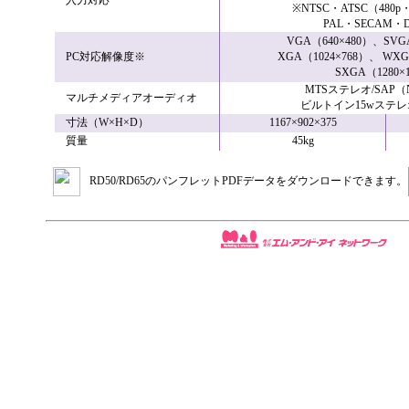
入力対応
※NTSC・ATSC（480p・
PAL・SECAM・
VGA（640×480）、SVG
PC対応解像度※
XGA（1024×768）、 WXG
SXGA（1280×
MTSステレオ/SAP（NT
マルチメディアオーディオ
ビルトイン15wステ
寸法（W×H×D）
1167×902×375
質量
45kg
RD50/RD65のパンフレットPDFデータをダウンロードできます。